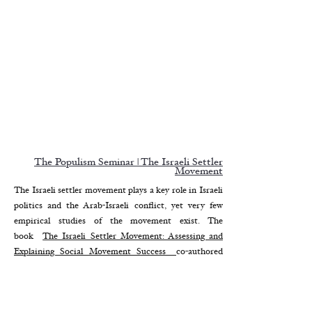
The Populism Seminar | The Israeli Settler
Movement
The Israeli settler movement plays a key role in Israeli
politics and the Arab-Israeli conflict, yet very few
empirical studies of the movement exist. The
book
The Israeli Settler Movement: Assessing and
Explaining Social Movement Success
co-authored
with Cas Mudde (University of Georgia) published
with Cambridge University Press is the first in-depth
examination of the contemporary Israeli settler