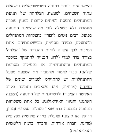
והמשפיעים ביותר בסוגיה הטריטוריאלית ובשאלת
עתיד השטחים. למעשה, הצלחתה של תנועת
המתנחלים נתפסת לעיתים קרובות כמעין עובדה
מוגמרת, ולא כשאלה לגבי מה שהשיגה התנועה
בפועל. רבים נוטים להפריז בהצלחות המתנחלים
ולהתעלם, במידה מסוימת, מכישלונותיהם. אחת
הסיבות לכך עשויה להיות ההגדרה של 'הצלחה'
בצורה צרה למדי )לדוג' הנטייה להתמקד במספר
המתנחלים וההתנחלויות או בפעילות מסוימת
שלהם(. בכדי לאמוד ולהסביר את השפעת מפעל
ההתנחלויות יש להתייחס
לממדים שונים של
הצלחה
)מדיניות, גיוס משאבים ותמיכה בקרב
האליטה והציבור(
ולהטרוגניות של התנועה
)המבנה
הארגוני והגיוון האידיאולוגי(. כל אחת משלוחות
התנועה מתמחה ברפרטואר פעולות ספציפי )מתון,
רדיקלי או קיצוני( ו
פועלת בזירה פוליטית ספציפית
)מדינה, חברה אזרחית, וחברה ברמה הלאומית
והבינלאומית(.